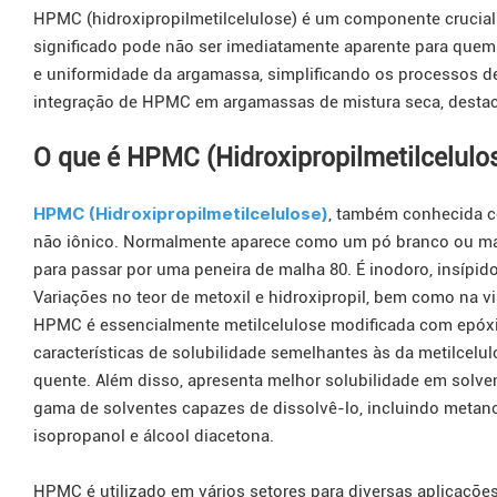
HPMC (hidroxipropilmetilcelulose) é um componente crucial
significado pode não ser imediatamente aparente para quem
e uniformidade da argamassa, simplificando os processos de
integração de HPMC em argamassas de mistura seca, destac
O que é HPMC (Hidroxipropilmetilcelulo
HPMC (Hidroxipropilmetilcelulose)
, também conhecida c
não iônico. Normalmente aparece como um pó branco ou mate
para passar por uma peneira de malha 80. É inodoro, insípi
Variações no teor de metoxil e hidroxipropil, bem como na 
HPMC é essencialmente metilcelulose modificada com epóxi 
características de solubilidade semelhantes às da metilcelul
quente. Além disso, apresenta melhor solubilidade em sol
gama de solventes capazes de dissolvê-lo, incluindo metanol,
isopropanol e álcool diacetona.
HPMC é utilizado em vários setores para diversas aplicaçõ