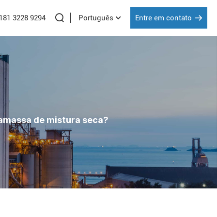
 181 3228 9294
Entre em contato
Português
amassa de mistura seca?