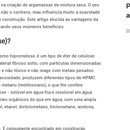
P
 na criação de argamassas de mistura seca. O seu
 não o conhece, mas influencia muito a suavidade
a
 construção. Este artigo elucida as vantagens da
ando seus inúmeros benefícios.
2
se)?
omo hipromelose, é um tipo de éter de celulose
rial fibroso solto, com partículas dimensionadas
do e não tóxico e não reage com metais pesados.
viscosidade, produzem diferentes tipos de HPMC.
metano (metiloxirano), o que lhe confere
ose - solúvel em água fria e insolúvel em água
ventes orgânicos do que em água, com uma ampla
 etanol, diclorometano, tricloroetano, acetona,
es. É comumente encontrado em construção,