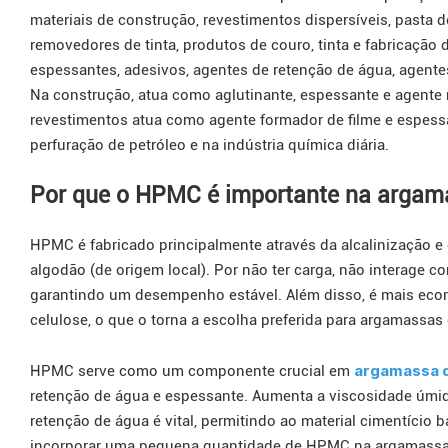
materiais de construção, revestimentos dispersíveis, pasta d
removedores de tinta, produtos de couro, tinta e fabricação 
espessantes, adesivos, agentes de retenção de água, agentes
Na construção, atua como aglutinante, espessante e agente 
revestimentos atua como agente formador de filme e espessa
perfuração de petróleo e na indústria química diária.
Por que o HPMC é importante na argam
HPMC é fabricado principalmente através da alcalinização e 
algodão (de origem local). Por não ter carga, não interage co
garantindo um desempenho estável. Além disso, é mais ec
celulose, o que o torna a escolha preferida para argamassas
argamassa d
HPMC serve como um componente crucial em
retenção de água e espessante. Aumenta a viscosidade úmid
retenção de água é vital, permitindo ao material cimentício 
incorporar uma pequena quantidade de HPMC na argamassa 