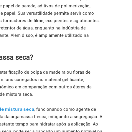
e papel de parede, aditivos de polimerização,
de papel. Sua versatilidade permite servir como
 formadores de filme, excipientes e aglutinantes.
retentor de água, enquanto na indústria de
nte. Além disso, é amplamente utilizado na
assa seca?
eterificação de polpa de madeira ou fibras de
m íons carregados no material gelificante,
onômico em comparação com outros éteres de
 de mistura seca.
e mistura seca
, funcionando como agente de
a da argamassa fresca, mitigando a segregação. A
bastante tempo para hidratar após a aplicação. Ao
seca, pode ser alcançado um aumento notável na