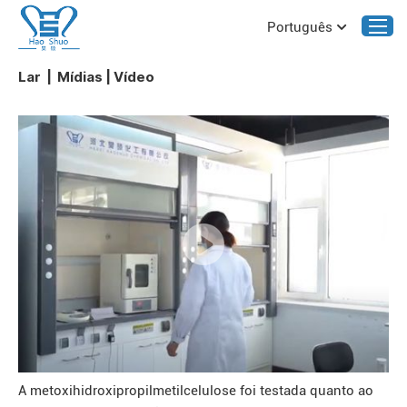
Português
Lar
|
Mídias
|
Vídeo
A metoxihidroxipropilmetilcelulose foi testada quanto ao