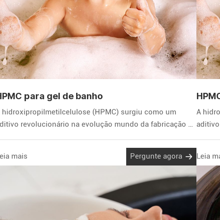
HPMC para gel de banho
HPMC
 hidroxipropilmetilcelulose (HPMC) surgiu como um
A hidr
ditivo revolucionário na evolução mundo da fabricação de
aditiv
abonetes líquidos.
sabone
eia mais
Pergunte agora
Leia m