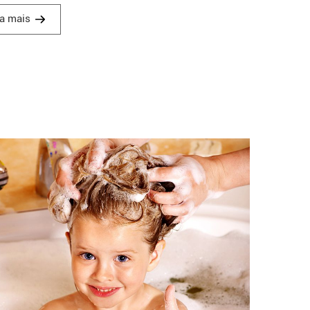
ssar detergentes líquidos, proporcionando-lhes uma
ia mais
a mais viscosa e estável.