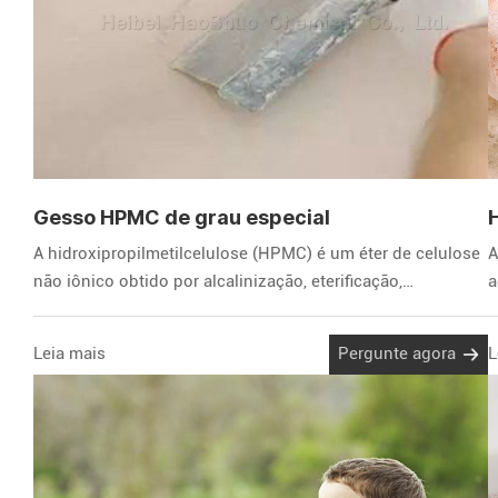
Gesso HPMC de grau especial
A hidroxipropilmetilcelulose (HPMC) é um éter de celulose
A
não iônico obtido por alcalinização, eterificação,
a
neutralização e lavagem da celulose.
s
Leia mais
Pergunte agora
L