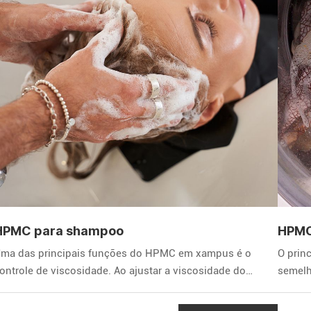
HPMC para shampoo
HPMC
ma das principais funções do HPMC em xampus é o
O prin
ontrole de viscosidade. Ao ajustar a viscosidade do
semelh
hampoo, os fabricantes podem fornecer produtos com a
os ing
extura desejada, facilitando a aplicação e distribuição nos