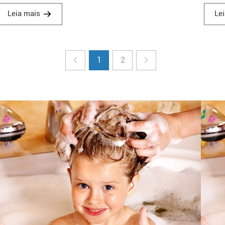
engro
Leia mais
Le
textur
1
2