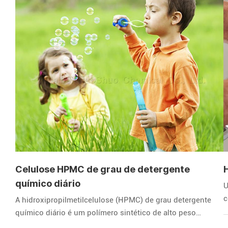
Celulose HPMC de grau de detergente
químico diário
U
c
A hidroxipropilmetilcelulose (HPMC) de grau detergente
s
químico diário é um polímero sintético de alto peso
t
molecular preparado por modificação química com