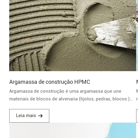
Argamassa de construção HPMC
Argamassa de construção é uma argamassa que une
materiais de blocos de alvenaria (tijolos, pedras, blocos )
como um todo. É composto de materiais cimentícios
inorgânicos, agregados finos e água, e às vezes certos
Leia mais
aditivos.