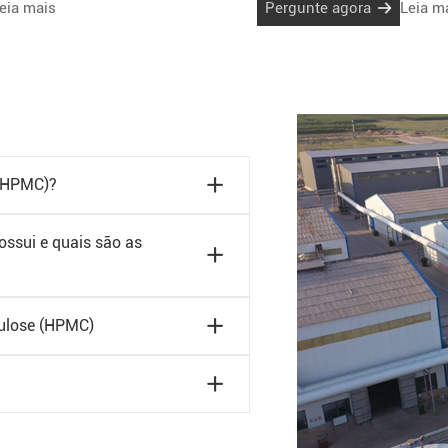
eia mais
Pergunte agora
Leia m
abelos.
 (HPMC)?
ossui e quais são as
lulose (HPMC)