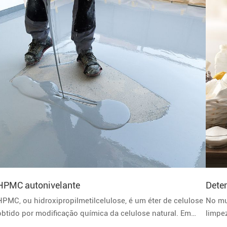
HPMC autonivelante
Dete
HPMC, ou hidroxipropilmetilcelulose, é um éter de celulose
No mu
obtido por modificação química da celulose natural. Em
limpe
argamassa autonivelante
funda