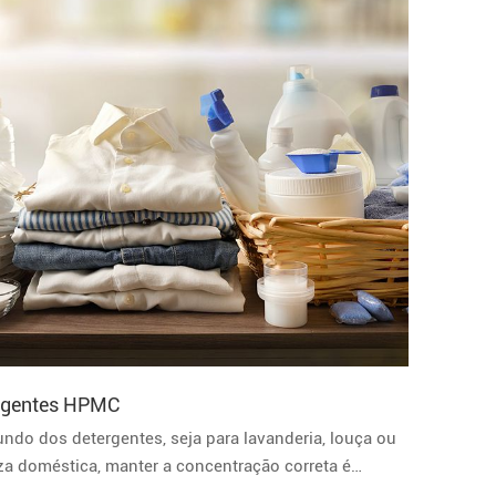
rgentes HPMC
ndo dos detergentes, seja para lavanderia, louça ou
za doméstica, manter a concentração correta é
mental. Os espessantes HEC são usados para