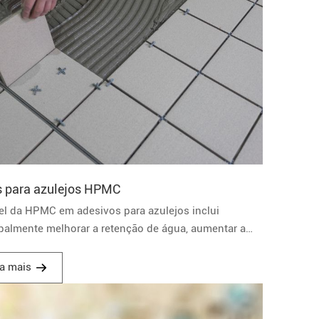
s para azulejos HPMC
pel da HPMC em adesivos para azulejos inclui
ipalmente melhorar a retenção de água, aumentar a
tência da colagem, melhorar o desempenho da
ução e fornecer boas propriedades antiderrapantes. ‌
ia mais