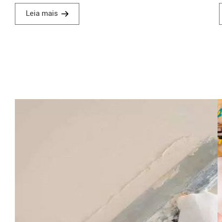
ajuste de propriedades reológicas e redução de custos. ‌
Leia mais