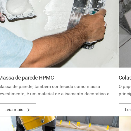
Massa de parede HPMC
Cola
Massa de parede, também conhecida como massa
‌O pa
revestimento, é um material de alisamento decorativo e
princ
funcional utilizado para construção de paredes internas ou
resis
externas. É usado para ocultar ou remover falhas ou
constr
Leia mais
Le
defeitos na superfície do substrato da parede para torná-lo
de aparência lisa.