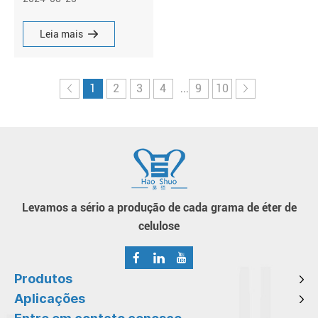
metil estão ligados à
estrutura da celulose. O
Leia mais
grau de substituição
desses grupos pode variar,
influenciando as
1
2
3
4
9
10
...
propriedades do polímero.
Levamos a sério a produção de cada grama de éter de
celulose
Produtos
Aplicações