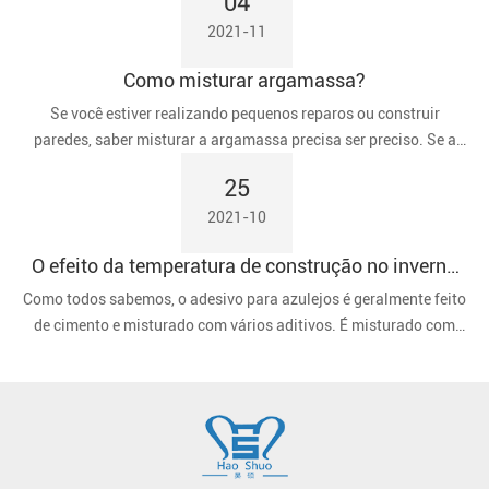
04
2021-11
Como misturar argamassa?
Se você estiver realizando pequenos reparos ou construir
paredes, saber misturar a argamassa precisa ser preciso. Se a
argamassa estiver muito seca, os blocos não ficarão bem unidos.
25
Se estiver muito úmido, a argamassa pode vazar das juntas,
2021-10
resultando em desperdício de tempo e materiais para limpeza.
O efeito da temperatura de construção no inverno
nos adesivos para azulejos
Como todos sabemos, o adesivo para azulejos é geralmente feito
de cimento e misturado com vários aditivos. É misturado com
água no canteiro de obras e depois aplicado na parede ou no
chão.